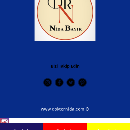
DOKTOR
Bizi Takip Edin
Danışma
BAYIK
MEDİKAL DANIŞMANLIK
MUAYEN
AÇIK SA
www.doktornida.com ©
LÜTFEN İLETİŞİME GEÇE