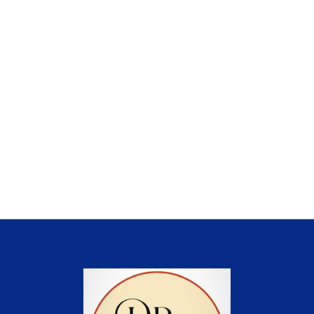
Kadıköy Jinekolog
Medikal Estetik
Menopoz
PRP
MYOM
İstanbul Jinekolog