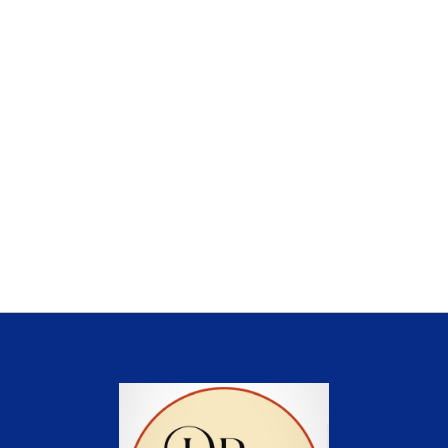
Kadıköy Jinekolog
Medikal Estetik
Menopoz
PRP
MYOM
İstanbul Jinekolog