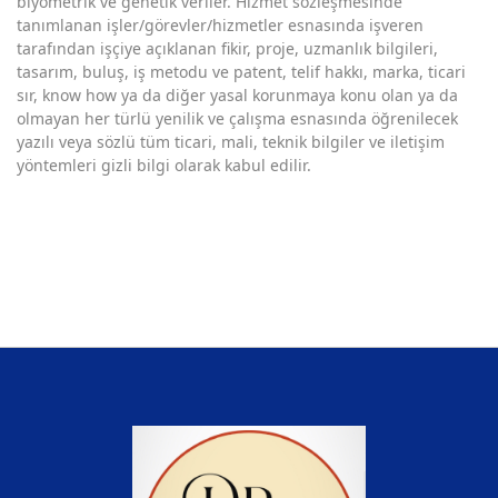
biyometrik ve genetik veriler. Hizmet sözleşmesinde
tanımlanan işler/görevler/hizmetler esnasında işveren
tarafından işçiye açıklanan fikir, proje, uzmanlık bilgileri,
tasarım, buluş, iş metodu ve patent, telif hakkı, marka, ticari
sır, know how ya da diğer yasal korunmaya konu olan ya da
olmayan her türlü yenilik ve çalışma esnasında öğrenilecek
yazılı veya sözlü tüm ticari, mali, teknik bilgiler ve iletişim
yöntemleri gizli bilgi olarak kabul edilir.