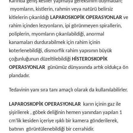
Karında geniş kesiler yapmaya gereksinim duymadan;
myomların, kistlerin, rahmin veya natürü belirsiz
kitlelerin çıkarıldığı
LAPAROSKOPİK OPERASYONLAR
ve
rahim içinden lezyonların, ipi görünmeyen spirallerin,
poliplerin, myomların çıkarılabildiği, anormal
kanamaları durdurabilmek için rahim içinin
koterlenebildiği, dismorfik rahim yapısının büyük
çoğunluğunun düzeltilebildiği
HİSTEROSKOPİK
OPERASYONLAR
günümüz dünyasında artık oldukça ön
plandadır.
Tedavinin yanı sıra tanı amaçlı olarak da kullanılabil
irler.
LAPAROSKOPİK OPERASYONLAR
karın içinin gaz ile
şişirilerek , göbek deliğinin hemen yanından yapılan 1
cm’lik kesiden içeriye
ışıklı bir kamera
gönderilerek,
batının
görüntülenebildiği
bir cerrahidir.